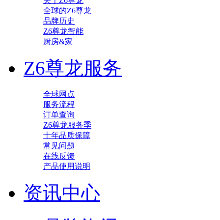
关于Z6尊龙
全球的Z6尊龙
品牌历史
Z6尊龙智能
厨房&家
Z6尊龙服务
全球网点
服务流程
订单查询
Z6尊龙服务季
十年品质保障
常见问题
在线反馈
产品使用说明
资讯中心