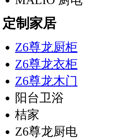
定制家居
Z6尊龙厨柜
Z6尊龙衣柜
Z6尊龙木门
阳台卫浴
桔家
Z6尊龙厨电