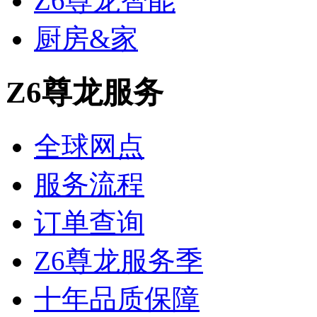
Z6尊龙智能
厨房&家
Z6尊龙服务
全球网点
服务流程
订单查询
Z6尊龙服务季
十年品质保障