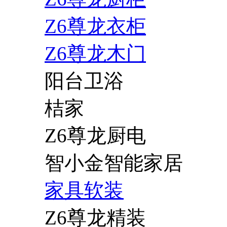
Z6尊龙衣柜
Z6尊龙木门
阳台卫浴
桔家
Z6尊龙厨电
智小金智能家居
家具软装
Z6尊龙精装