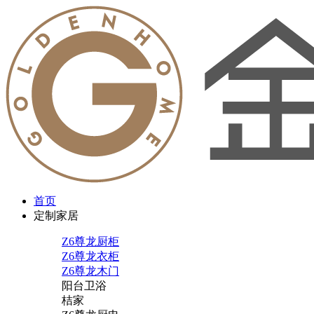
首页
定制家居
Z6尊龙厨柜
Z6尊龙衣柜
Z6尊龙木门
阳台卫浴
桔家