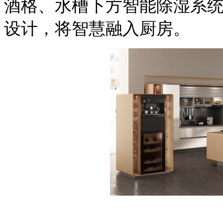
酒格、水槽下方智能除湿
设计，将智慧融入厨房。