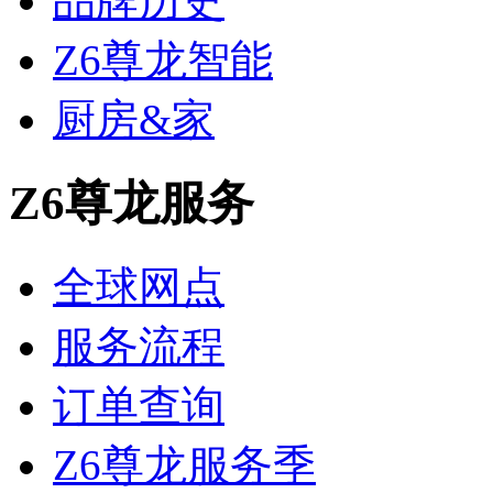
品牌历史
Z6尊龙智能
厨房&家
Z6尊龙服务
全球网点
服务流程
订单查询
Z6尊龙服务季