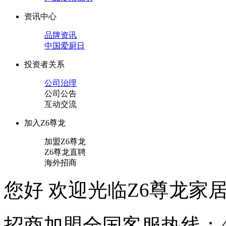
资讯中心
品牌资讯
中国爱厨日
投资者关系
公司治理
公司公告
互动交流
加入Z6尊龙
加盟Z6尊龙
Z6尊龙直聘
海外招商
您好 欢迎光临Z6尊龙家居官
招商加盟
全国客服热线：40