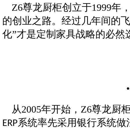
Z6尊龙厨柜创立于
1999
年
的创业之路。经过几年间的飞速发
化”才是定制家具战略的必然
从
2005
年开始，Z6尊龙厨
系统率先采用银行系统做法
ERP