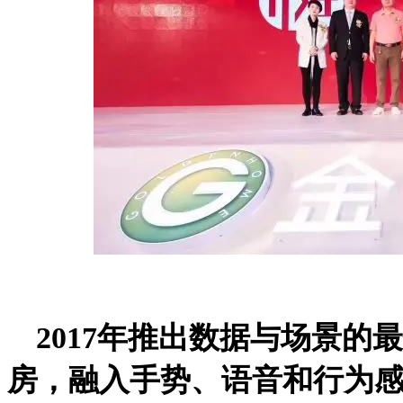
2017
年推出数据与场景的最
房，融入手势、语音和行为