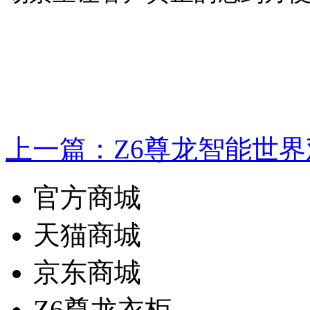
上一篇：Z6尊龙智能世
官方商城
天猫商城
京东商城
Z6尊龙衣柜