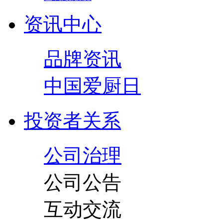
资讯中心
品牌资讯
中国爱厨日
投资者关系
公司治理
公司公告
互动交流