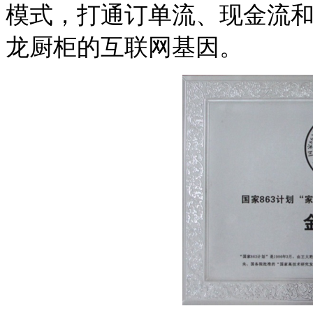
模式，打通订单流、现金
龙厨柜的互联网基因。