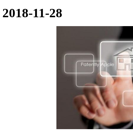
2018-11-28