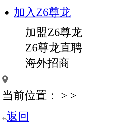
加入Z6尊龙
加盟Z6尊龙
Z6尊龙直聘
海外招商
当前位置：
>
>
返回