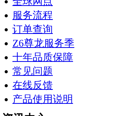
全球网点
服务流程
订单查询
Z6尊龙服务季
十年品质保障
常见问题
在线反馈
产品使用说明