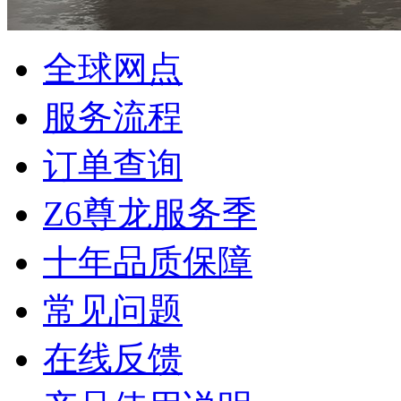
全球网点
服务流程
订单查询
Z6尊龙服务季
十年品质保障
常见问题
在线反馈