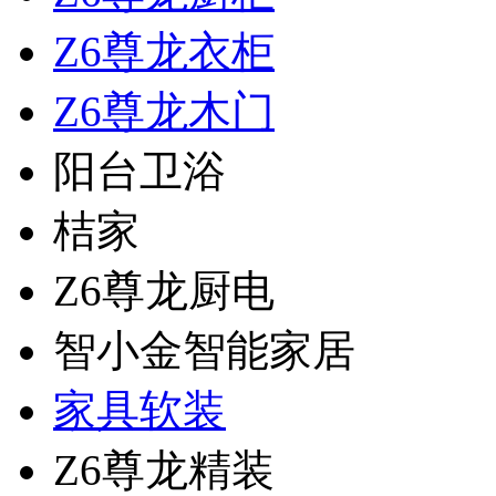
Z6尊龙衣柜
Z6尊龙木门
阳台卫浴
桔家
Z6尊龙厨电
智小金智能家居
家具软装
Z6尊龙精装