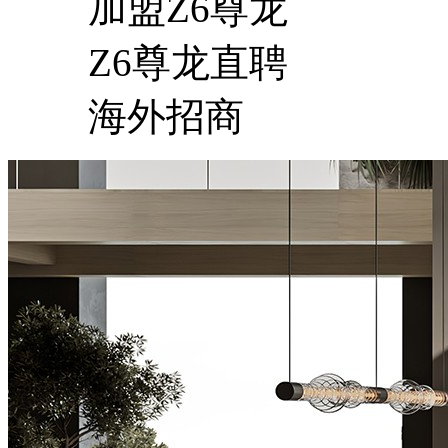
加盟Z6尊龙
Z6尊龙直聘
海外招商