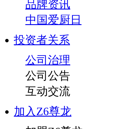
品牌资讯
中国爱厨日
投资者关系
公司治理
公司公告
互动交流
加入Z6尊龙