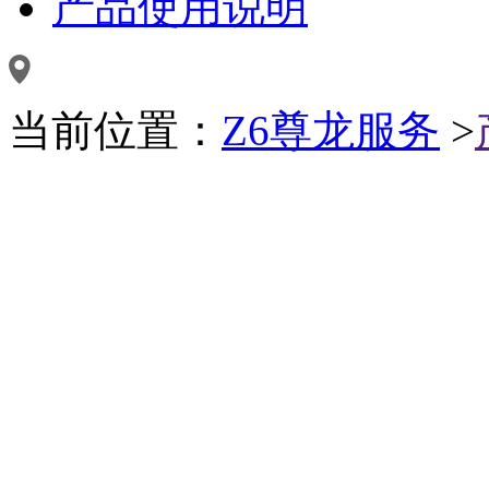
产品使用说明
当前位置：
Z6尊龙服务
>
Z6尊龙厨柜使用说明书
Z6尊龙衣柜使用说明书
Z6尊龙木门使用说明书