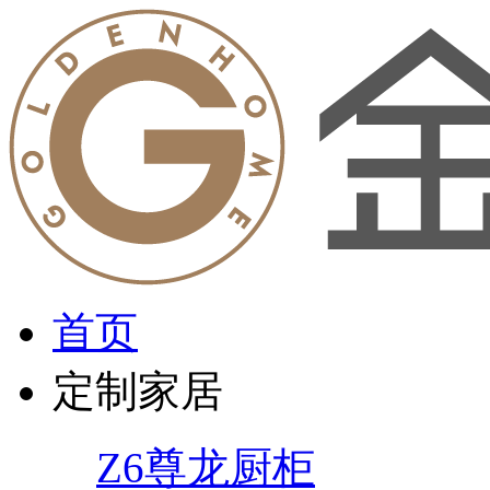
首页
定制家居
Z6尊龙厨柜