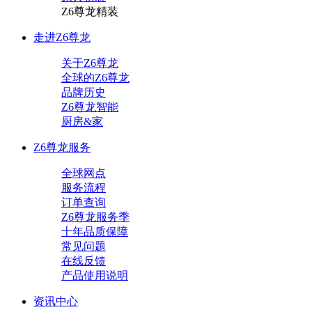
Z6尊龙精装
走进Z6尊龙
关于Z6尊龙
全球的Z6尊龙
品牌历史
Z6尊龙智能
厨房&家
Z6尊龙服务
全球网点
服务流程
订单查询
Z6尊龙服务季
十年品质保障
常见问题
在线反馈
产品使用说明
资讯中心