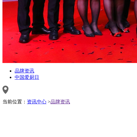
品牌资讯
中国爱厨日
当前位置：
资讯中心
>
品牌资讯