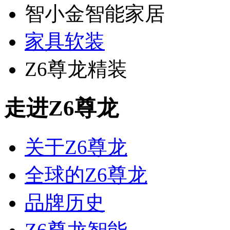
智小金智能家居
家具软装
Z6尊龙精装
走进Z6尊龙
关于Z6尊龙
全球的Z6尊龙
品牌历史