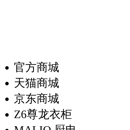
2025-09-17
上一页
1
2
3
4
5
6
7
8
...
45
46
下一页
官方商城
天猫商城
京东商城
Z6尊龙衣柜
MALIO 厨电