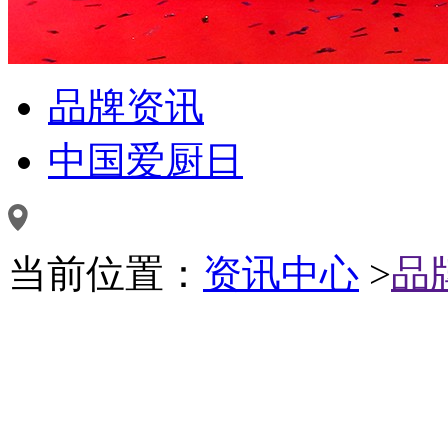
品牌资讯
中国爱厨日
当前位置：
资讯中心
>
品