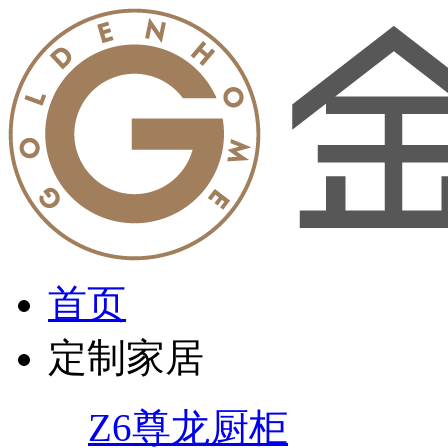
首页
定制家居
Z6尊龙厨柜