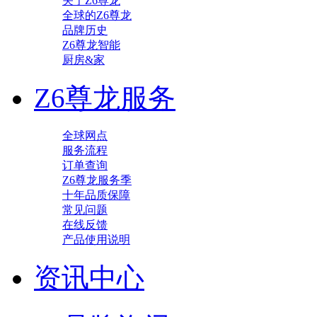
关于Z6尊龙
全球的Z6尊龙
品牌历史
Z6尊龙智能
厨房&家
Z6尊龙服务
全球网点
服务流程
订单查询
Z6尊龙服务季
十年品质保障
常见问题
在线反馈
产品使用说明
资讯中心